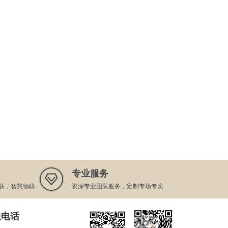
双丰收 | 卓钢链荣膺2025中国产业互联网领
2025-08-28
军企业、董事CEO潘富杰入选中国产业互联
网领军人物
卓钢链董事CEO潘富杰受邀参加中铁物贸集
2025-08-08
团供应链生态大会
卓钢链科技六次登榜！2025上海市科技型中
2025-07-28
小企业入库名单揭晓
卓头条 | 上海嘉定区区委常委、常务副区长
2025-07-14
陆祖芳一行莅临卓钢链考察调研
开放协作·绿色智造·韧性增长 | 第三届中原
2025-07-12
钢铁产业链高峰论坛圆满落幕
专业服务
联，智慧物联
资深专业团队服务，定制专场专卖
卓头条 | 华润建材科技数字化转型项目负责
2025-06-25
人陆文一行到访卓钢链
服电话