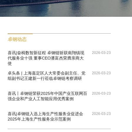
喜报！上海首批！卓钢链荣膺中物联5A级供
2026-03-23
应链服务企业，铸就钢铁数智供应链新标杆
喜报|五度蝉联!卓钢链获评上海市嘉定区现
2026-03-23
代服务业50强
卓钢动态
喜讯|奋楫数智新征程 卓钢链斩获南翔镇现
2026-03-23
代服务业十强 董事CEO潘富杰荣膺亲商大
使
卓头条 | 上海嘉定区人大常委会副主任、党
2026-03-23
组副书记王建新一行莅临卓钢链考察调研
喜讯丨卓钢链荣获2025年中国产业互联网百
2026-03-23
强企业和产业人工智能应用优秀案例
喜讯|卓钢链入选上海生产性服务业促进会
2026-03-23
2025年上海生产性服务业示范案例