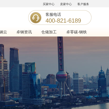
买家中心
卖家中心
客户服务
客服电话
400-821-6189
钢云
卓钢资讯
仓储加工
卓零碳-钢铁
喜报！上海首批！卓钢链荣膺中物联5A级供
2026-03-23
应链服务企业，铸就钢铁数智供应链新标杆
喜报|五度蝉联!卓钢链获评上海市嘉定区现
2026-03-23
代服务业50强
喜讯|奋楫数智新征程 卓钢链斩获南翔镇现
2026-03-23
代服务业十强 董事CEO潘富杰荣膺亲商大