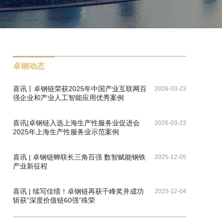
使
卓头条 | 上海嘉定区人大常委会副主任、党
2026-03-23
组副书记王建新一行莅临卓钢链考察调研
喜讯丨卓钢链荣获2025年中国产业互联网百
2026-03-23
强企业和产业人工智能应用优秀案例
卓钢动态
喜讯|卓钢链入选上海生产性服务业促进会
2026-03-23
2025年上海生产性服务业示范案例
喜讯 | 卓钢链蝉联长三角百强 数智赋能钢铁
2025-12-05
产业新征程
喜讯 | 续写佳绩！卓钢链再获千峰奖并成功
2025-12-04
斩获“深度价值链60强”殊荣
双丰收 | 卓钢链入选2025上海低碳供应链标
2025-10-24
杆企业案例、常务副总沈建强获评上海供应
链创新与应用引领者