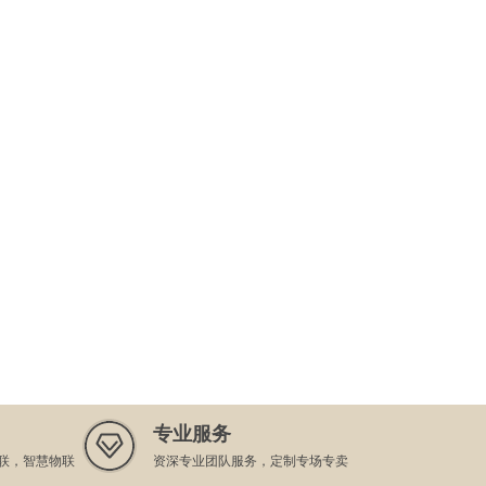
卓头条 | 上海市嘉定区政协主席杨莉带队调
2025-02-28
研卓钢链‌
卓头条 | 上海市工商联国际物流供应链商会
2025-02-28
轮值会长刘明田、秘书长沈家观一行到访卓
钢链
双丰收 | 卓钢链获评2024中国钢铁产业互联
2025-01-23
网TOP10企业、CEO潘富杰获评中国产业
互联网年度企业家
卓头条 | 卓钢链与河南钢铁集团周口钢铁签
2025-01-22
署战略合作协议
开门红 | 四度蝉联！卓钢链获评上海市嘉定
2025-01-03
区现代服务业50强
卓钢链董事CEO潘富杰受邀参加2024上海
2024-12-23
专业服务
国际物流供应链大会
联，智慧物联
资深专业团队服务，定制专场专卖