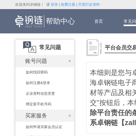
欢迎来到卓钢链！ 请
登录
|
免费注册
|
开票打款资料
帮助中心
首页
常见
常见问题
平台会员交
账号问题
本细则是您与卓钢
如何找回密码
海卓钢链电子商
如何注册&登录
材等产品及相
企业资料信息变更
交”按钮后，
绑定新手机号码
除平台责任的
买家服务
系卓钢链【zalls
如何申请买家会员认证