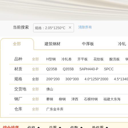
当前搜索
清除所有
规格
：
2.05*1250*C
全部
建筑钢材
中厚板
冷轧
品种
全部
H型钢
冷轧卷
开平板
花纹板
酸洗板
材质
全部
Q235B
Q355B
SAPH440-P
SPCC
规格
全部
200*200
300*300
4.0*1250*2000
4.5*134
交货地
全部
佛山
钢厂
全部
攀钢
柳钢
津西
石横特钢
福建大东海
仓库
全部
广东金丰库
综合排序
价格
总重
件数
单件重