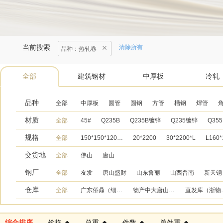
当前搜索
清除所有
品种
：
热轧卷
全部
建筑钢材
中厚板
冷轧
品种
全部
中厚板
圆管
圆钢
方管
槽钢
焊管
材质
全部
Q235B镀锌
Q235镀锌
45#
Q235B
Q355
规格
全部
150*150*12000
20*2200
30*2200*L
L160*
交货地
全部
佛山
唐山
钢厂
全部
友发
唐山盛财
山东鲁丽
山西晋南
新天钢
仓库
全部
广东侨鼎（细海热轧库）
物产中大唐山震翔库
直发库（
综合排序
价格
总重
件数
单件重