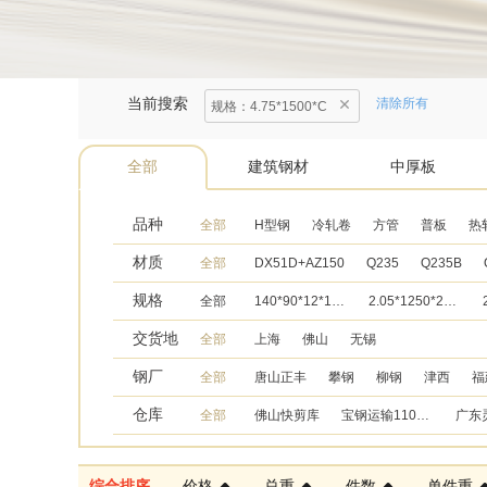
当前搜索
清除所有
规格
：
4.75*1500*C
全部
建筑钢材
中厚板
品种
全部
H型钢
冷轧卷
方管
普板
热
材质
全部
DX51D+AZ150
Q235
Q235B
规格
全部
140*90*12*12000
2.05*1250*2000
交货地
全部
上海
佛山
无锡
钢厂
全部
唐山正丰
攀钢
柳钢
津西
福
仓库
全部
佛山快剪库
宝钢运输110号库（凯嘉库）
综合排序
价格
总重
件数
单件重