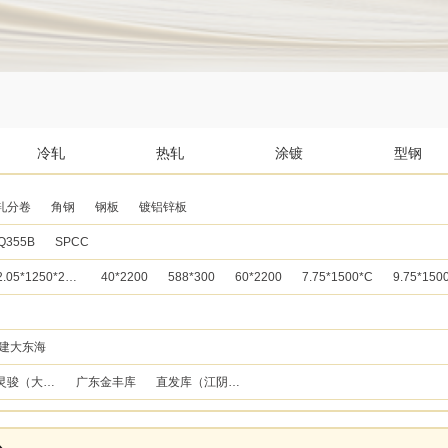
冷轧
热轧
涂镀
型钢
轧分卷
角钢
钢板
镀铝锌板
Q355B
SPCC
2.05*1250*2500
40*2200
588*300
60*2200
7.75*1500*C
9.75*150
建大东海
广东灵骏（大世界本库）
广东金丰库
直发库（江阴长达库）