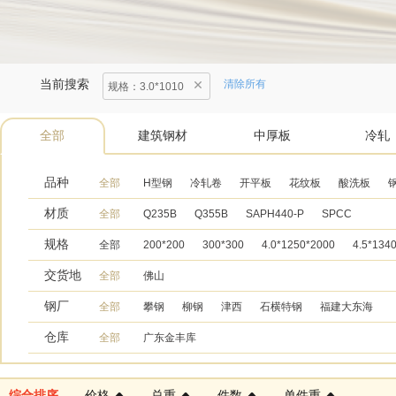
当前搜索
清除所有
规格
：
3.0*1010
全部
建筑钢材
中厚板
冷轧
品种
全部
H型钢
冷轧卷
开平板
花纹板
酸洗板
材质
全部
Q235B
Q355B
SAPH440-P
SPCC
规格
全部
200*200
300*300
4.0*1250*2000
4.5*134
交货地
全部
佛山
钢厂
全部
攀钢
柳钢
津西
石横特钢
福建大东海
仓库
全部
广东金丰库
综合排序
价格
总重
件数
单件重